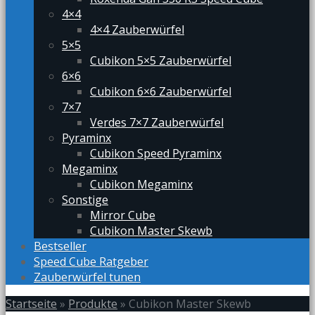
4×4
4×4 Zauberwürfel
5×5
Cubikon 5×5 Zauberwürfel
6×6
Cubikon 6×6 Zauberwürfel
7×7
Verdes 7×7 Zauberwürfel
Pyraminx
Cubikon Speed Pyraminx
Megaminx
Cubikon Megaminx
Sonstige
Mirror Cube
Cubikon Master Skewb
Bestseller
Speed Cube Ratgeber
Zauberwürfel tunen
Startseite
»
Produkte
»
Cubikon Master Skewb