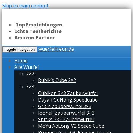
Skip to main content
Top Empfehlungen
Echte Testberichte
Amazon Partner
wuerfelfreun.de
Toggle navigation
Home
Alle Würfel
2×2
Rubik’s Cube 2×2
3×3
Cubikon 3×3 Zauberwürfel
Dayan GuHong Speedcube
Gritin Zauberwürfel 3×3
Jooheli Zauberwürfel 3×3
Splaks 3×3 Zauberwürfel
MoYu AoLong V2 Speed Cube
Roxenda Gan 356 RS Speed Cube