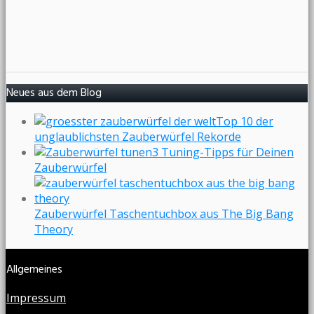
Neues aus dem Blog
Top 10 der
unglaublichsten Zauberwürfel Rekorde
3 Tuning-Tipps für Deinen
Zauberwürfel
Zauberwürfel Taschentuchbox aus The Big Bang
Theory
Allgemeines
Impressum